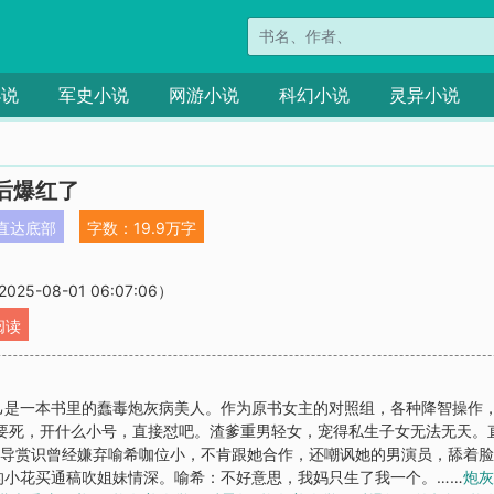
小说
军史小说
网游小说
科幻小说
灵异小说
后爆红了
直达底部
字数：19.9万字
2025-08-01 06:07:06）
阅读
己是一本书里的蠢毒炮灰病美人。作为原书女主的对照组，各种降智操作
都要死，开什么小号，直接怼吧。渣爹重男轻女，宠得私生子女无法无天
大导赏识曾经嫌弃喻希咖位小，不肯跟她合作，还嘲讽她的男演员，舔着
的小花买通稿吹姐妹情深。喻希：不好意思，我妈只生了我一个。……
炮