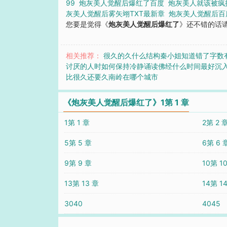
99
炮灰美人觉醒后爆红了百度
炮灰美人就该被
灰美人觉醒后雾矢翊TXT最新章
炮灰美人觉醒后
您要是觉得《
炮灰美人觉醒后爆红了
》还不错的话
相关推荐：
很久的久什么结构
秦小姐知道错了字数
讨厌的人时如何保持冷静
诵读佛经什么时间最好
沉
比很久还要久
南岭在哪个城市
《炮灰美人觉醒后爆红了》1第 1 章
1第 1 章
2第 2 
5第 5 章
6第 6 
9第 9 章
10第 1
13第 13 章
14第 1
3040
4045