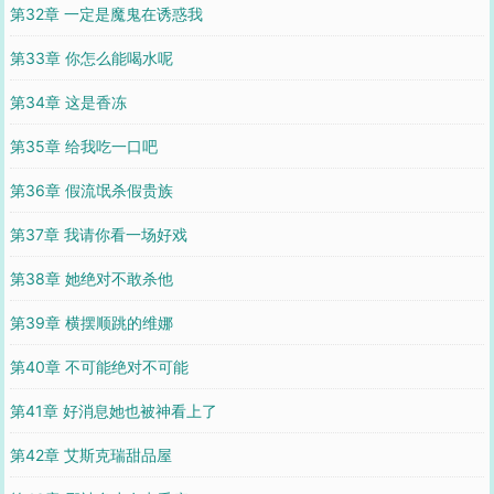
第32章 一定是魔鬼在诱惑我
第33章 你怎么能喝水呢
第34章 这是香冻
第35章 给我吃一口吧
第36章 假流氓杀假贵族
第37章 我请你看一场好戏
第38章 她绝对不敢杀他
第39章 横摆顺跳的维娜
第40章 不可能绝对不可能
第41章 好消息她也被神看上了
第42章 艾斯克瑞甜品屋