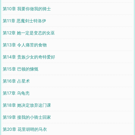
第10章 我要你做我的骑士
第11章 恶魔剑士特洛伊
第12章 她一定是变态的女巫
第13章 令人痛苦的食物
第14章 贵族少女的奇特爱好
第15章 巴顿的慷慨
第16章 占星术
第17章 乌龟壳
第18章 她决定放弃这门课
第19章 接我的小骑士回家
第20章 花里胡哨的马衣