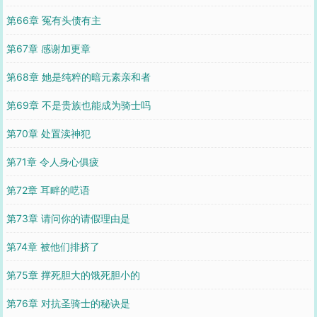
第66章 冤有头债有主
第67章 感谢加更章
第68章 她是纯粹的暗元素亲和者
第69章 不是贵族也能成为骑士吗
第70章 处置渎神犯
第71章 令人身心俱疲
第72章 耳畔的呓语
第73章 请问你的请假理由是
第74章 被他们排挤了
第75章 撑死胆大的饿死胆小的
第76章 对抗圣骑士的秘诀是