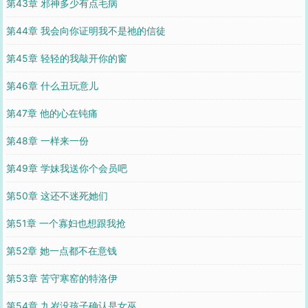
第43章 邪神多少有点毛病
第44章 我会向你证明我不是祂的信徒
第45章 轻轻的我敲开你的窗
第46章 什么丑玩意儿
第47章 他的心在钝痛
第48章 一样来一份
第49章 学妹我送你个会员吧
第50章 这还不迷死她们
第51章 一个寡妇也想跟我抢
第52章 她一点都不在意钱
第53章 苦守寒窑的特洛伊
第54章 九岁没孩子确认是女巫