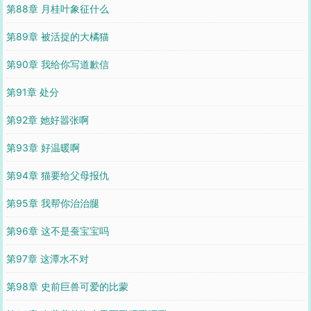
第88章 月桂叶象征什么
第89章 被活捉的大橘猫
第90章 我给你写道歉信
第91章 处分
第92章 她好嚣张啊
第93章 好温暖啊
第94章 猫要给父母报仇
第95章 我帮你治治腿
第96章 这不是蚕宝宝吗
第97章 这潭水不对
第98章 史前巨兽可爱的比蒙