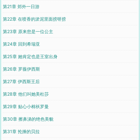
第21章 郊外一日游
第22章 在喷香的淤泥里面捞呀捞
第23章 原来您是一位公主
第24章 回到希瑞亚
第25章 她肯定也是王室出身
第26章 罗薇伊西斯
第27章 伊西斯王后
第28章 他们叫她美杜莎
第29章 贴心小棉袄罗曼
第30章 擦鼻涕的绝色美貌
第31章 抡捶的贝拉