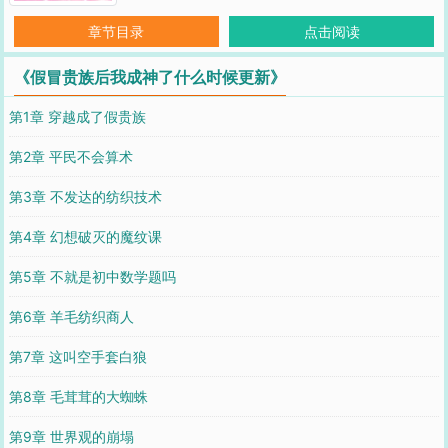
章节目录
点击阅读
《假冒贵族后我成神了什么时候更新》
第1章 穿越成了假贵族
第2章 平民不会算术
第3章 不发达的纺织技术
第4章 幻想破灭的魔纹课
第5章 不就是初中数学题吗
第6章 羊毛纺织商人
第7章 这叫空手套白狼
第8章 毛茸茸的大蜘蛛
第9章 世界观的崩塌