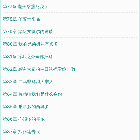
第77章 老天爷熏死我了
第78章 圣骑士来临
第79章 猪队友凯尔的邀请
第80章 我的兄弟姐妹有点多
第81章 除我之外全部掉马
第82章 感谢大家的生日祝福爱你们哟
第83章 白马非马狼人非人
第84章 你猜猜我们是什么身份
第85章 爪爪多的西奥多
第86章 心眼多的霍尔
第87章 找丽莲告状